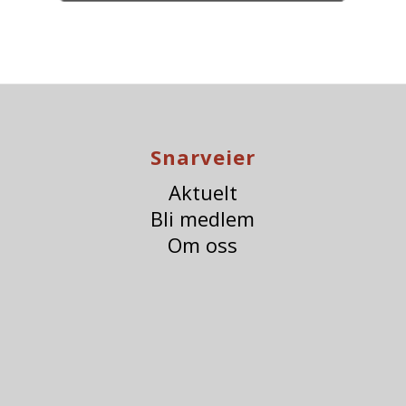
Snarveier
Aktuelt
Bli medlem
Om oss